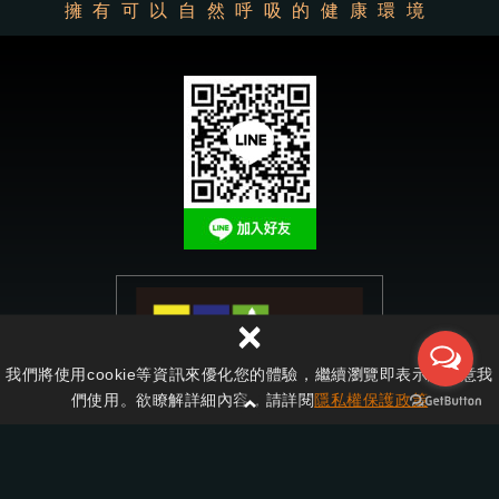
×
我們將使用cookie等資訊來優化您的體驗，繼續瀏覽即表示您同意我
們使用。欲瞭解詳細內容，請詳閱
隱私權保護政策
德盟系統廚具櫥櫃
1
2
3
4
5
6
7
8
9
10
11
12
13
14
15
16