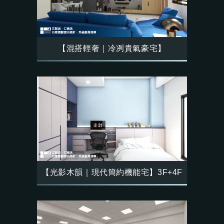
【混搭輕奢｜冷冽貴氣豪宅】
【光影木韻｜現代簡約機能宅】3F+4F