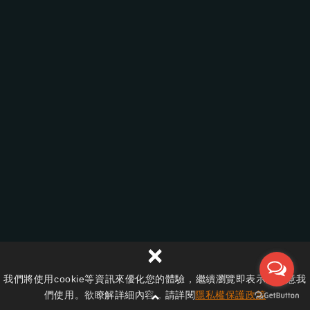
【溫潤木質 ｜打造機能簡約宅】
×
【簡約混搭｜清爽系愜意宅】
我們將使用cookie等資訊來優化您的體驗，繼續瀏覽即表示您同意我
們使用。欲瞭解詳細內容，請詳閱
隱私權保護政策