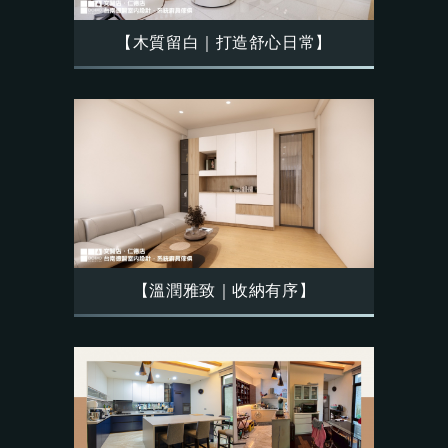
【木質留白｜打造舒心日常】
【溫潤雅致｜收納有序】