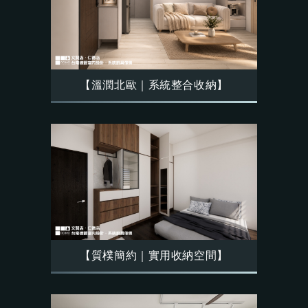
【溫潤北歐｜系統整合收納】
【質樸簡約｜實用收納空間】