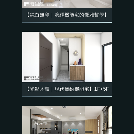
【純白無印｜演繹機能宅的優雅哲學】
【光影木韻｜現代簡約機能宅】1F+5F