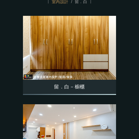
室內設計
留．白
留．白－櫥櫃