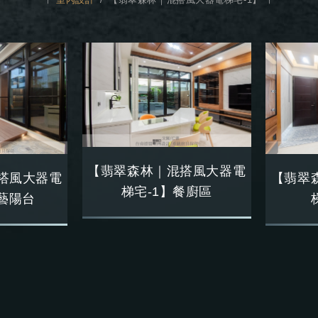
【翡翠森林｜混搭風大器電
搭風大器電
【翡翠
梯宅-1】餐廚區
園藝陽台