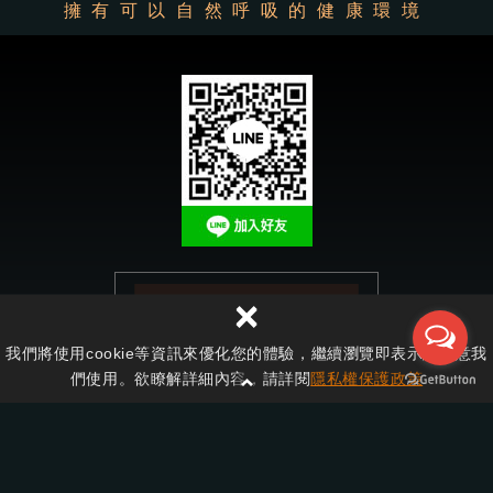
×
我們將使用cookie等資訊來優化您的體驗，繼續瀏覽即表示您同意我
們使用。欲瞭解詳細內容，請詳閱
隱私權保護政策
德盟系統廚具櫥櫃
1
2
3
4
5
6
7
8
9
10
11
12
13
14
15
16