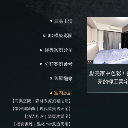
展品出清
3D模擬彩圖
經典案例分享
分類案例參考
點亮家中色彩！
舊屋翻修
亮的輕工業宅 
室內設計
【商業空間｜森林系療癒精油店】
【優雅圓舞曲｜現代柔美透天宅】
【清透和煦｜溫暖木質宅】
【樸實素雅｜混搭mix風透天宅】