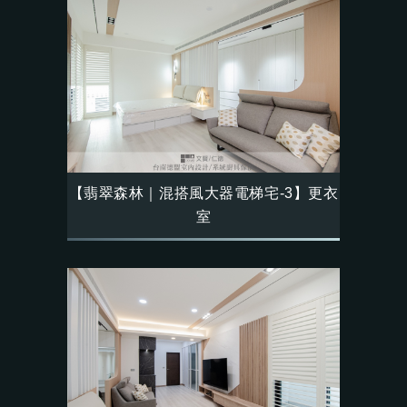
【翡翠森林｜混搭風大器電梯宅-3】更衣
室