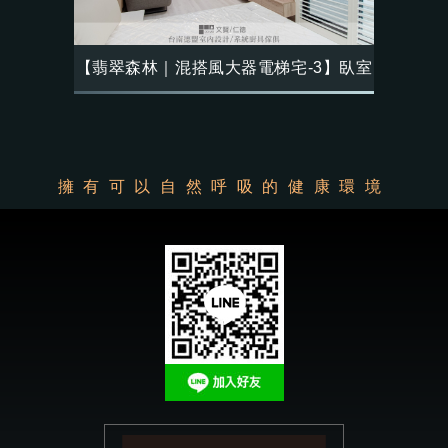
【翡翠森林｜混搭風大器電梯宅-3】臥室